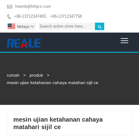

hrwmb@hrhjcs.com
+86-13712347483、+86-13712347758


Melayu

Togg
rumah
>
produk
>
mesin ujian ketahanan cahaya matahari sijil ce
mesin ujian ketahanan cahaya
matahari sijil ce