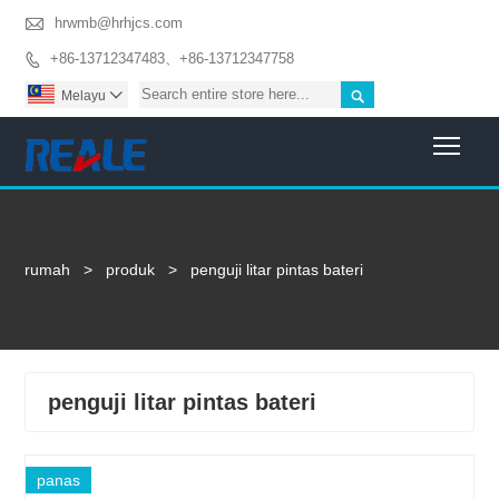

hrwmb@hrhjcs.com
+86-13712347483、+86-13712347758


Melayu

Togg
rumah
>
produk
>
penguji litar pintas bateri
penguji litar pintas bateri
panas