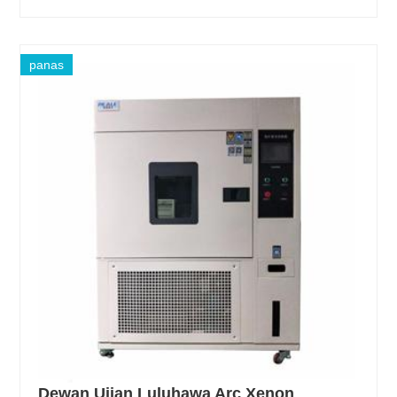
panas
Dewan Ujian Luluhawa Arc Xenon