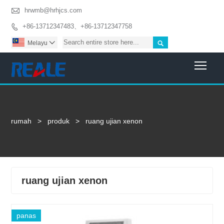

hrwmb@hrhjcs.com
+86-13712347483、+86-13712347758


Melayu

Togg
rumah
>
produk
>
ruang ujian xenon
ruang ujian xenon
panas