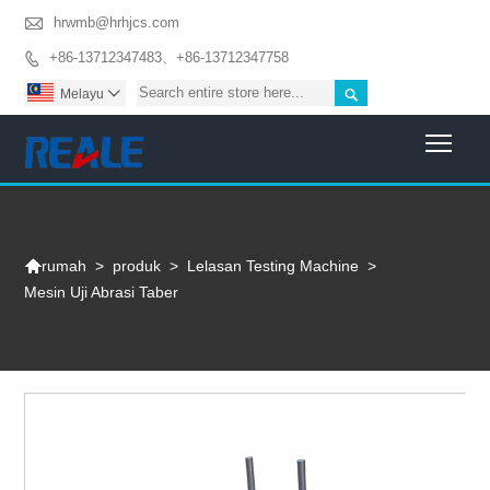

hrwmb@hrhjcs.com
+86-13712347483、+86-13712347758


Melayu

Togg

>
produk
>
Lelasan Testing Machine
>
rumah
Mesin Uji Abrasi Taber