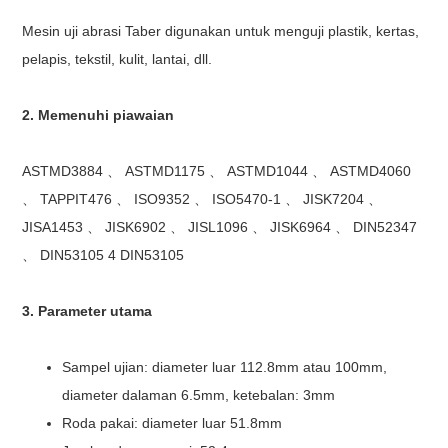
Mesin uji abrasi Taber digunakan untuk menguji plastik, kertas,
pelapis, tekstil, kulit, lantai, dll.
2. Memenuhi piawaian
ASTMD3884 、 ASTMD1175 、 ASTMD1044 、 ASTMD4060
、 TAPPIT476 、 ISO9352 、 ISO5470-1 、 JISK7204 、
JISA1453 、 JISK6902 、 JISL1096 、 JISK6964 、 DIN52347
、 DIN53105 4 DIN53105
3. Parameter utama
Sampel ujian: diameter luar 112.8mm atau 100mm,
diameter dalaman 6.5mm, ketebalan: 3mm
Roda pakai: diameter luar 51.8mm