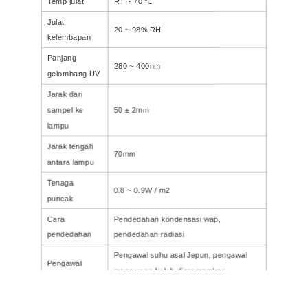
Temp julat
RT ~ 70 ℃
Julat
20 ~ 98% RH
kelembapan
Panjang
280 ~ 400nm
gelombang UV
Jarak dari
sampel ke
50 ± 2mm
lampu
Jarak tengah
70mm
antara lampu
Tenaga
0.8 ~ 0.9W / m2
puncak
Cara
Pendedahan kondensasi wap,
pendedahan
pendedahan radiasi
Pengawal suhu asal Jepun, pengawal
Pengawal
masa yang boleh diprogramkan
Dimensi
1140X390X400CM
1100X600X400CM
dalaman (CM)