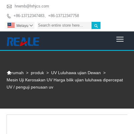

hrwmb@hrhjcs.com
+86-13712347483、+86-13712347758


Melayu

Togg

>
produk
>
UV Luluhawa ujian Dewan
>
rumah
Mesin Uji Kerosakan UV Harga bilik ujian luluhawa dipercepat
UV / penguji penuaan uv