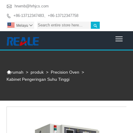

hrwmb@hrhjcs.com
+86-13712347483、+86-13712347758


Melayu

Togg

>
produk
>
Precision Oven
>
rumah
Kabinet Pengeringan Suhu Tinggi