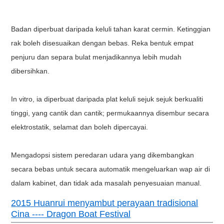
H
57
131
161
173
Luaran
dimensi
(CM)
D
67
64
64
74
Dalaman
bahan
Keluli
Bahagian luar bahan
Rawatan permukaan plat ke
Badan diperbuat daripada keluli tahan karat cermin. Ketinggian
Bahan penebat
rak boleh disesuaikan dengan bebas. Reka bentuk empat
Peralatan keselamatan
Suis bukan fius, suis perlind
AC220V ±
penjuru dan separa bulat menjadikannya lebih mudah
Bekalan kuasa
10% 50HZ
AC380
±
dibersihkan.
In vitro, ia diperbuat daripada plat keluli sejuk sejuk berkualiti
tinggi, yang cantik dan cantik; permukaannya disembur secara
elektrostatik, selamat dan boleh dipercayai.
Mengadopsi sistem peredaran udara yang dikembangkan
secara bebas untuk secara automatik mengeluarkan wap air di
dalam kabinet, dan tidak ada masalah penyesuaian manual.
2015 Huanrui menyambut perayaan tradisional
Cina ---- Dragon Boat Festival