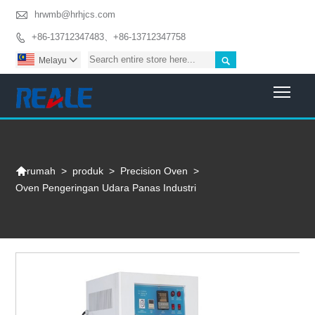

hrwmb@hrhjcs.com
+86-13712347483、+86-13712347758


Melayu

Togg

>
produk
>
Precision Oven
>
rumah
Oven Pengeringan Udara Panas Industri