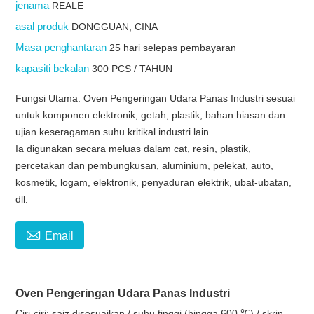
jenama
REALE
asal produk
DONGGUAN, CINA
Masa penghantaran
25 hari selepas pembayaran
kapasiti bekalan
300 PCS / TAHUN
Fungsi Utama: Oven Pengeringan Udara Panas Industri sesuai
untuk komponen elektronik, getah, plastik, bahan hiasan dan
ujian keseragaman suhu kritikal industri lain.
Ia digunakan secara meluas dalam cat, resin, plastik,
percetakan dan pembungkusan, aluminium, pelekat, auto,
kosmetik, logam, elektronik, penyaduran elektrik, ubat-ubatan,
dll.

Email
Oven Pengeringan Udara Panas Industri
Ciri-ciri: saiz disesuaikan / suhu tinggi (hingga 600 ℃) / skrin