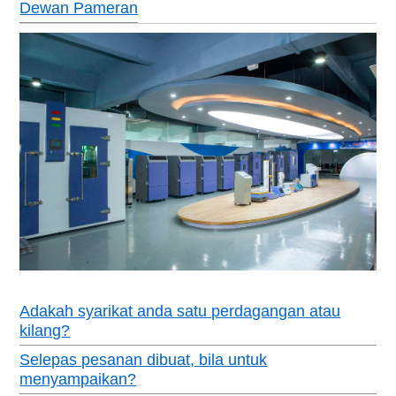
Dewan Pameran
Adakah syarikat anda satu perdagangan atau
kilang?
Selepas pesanan dibuat, bila untuk
menyampaikan?